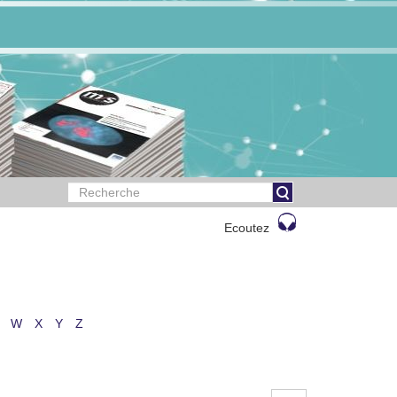
Ecoutez
W
X
Y
Z