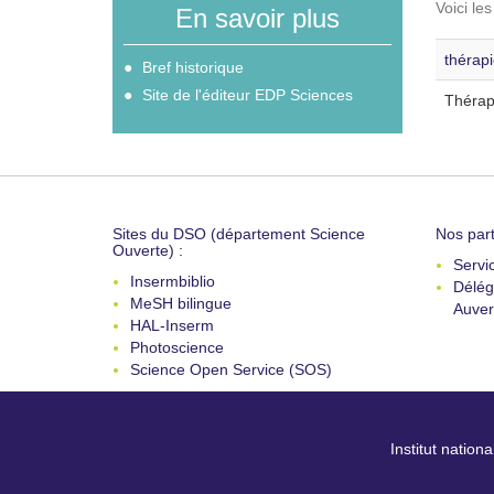
Voici le
En savoir plus
thérapi
Bref historique
Site de l'éditeur EDP Sciences
Thérapi
Sites du DSO (département Science
Nos part
Ouverte) :
Servi
Insermbiblio
Délég
MeSH bilingue
Auver
HAL-Inserm
Photoscience
Science Open Service (SOS)
Institut nation