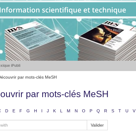
xique iPubli
écouvrir par mots-clés MeSH
ouvrir par mots-clés MeSH
C
D
E
F
G
H
I
J
K
L
M
N
O
P
Q
R
S
T
U
V
Valider