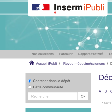
Nos collections
Parcourir
Rapport d'activité
Le
Accueil iPubli
Revue médecine/sciences
D
Déc
Chercher dans le dépôt
Cette communauté
A
B
Ok