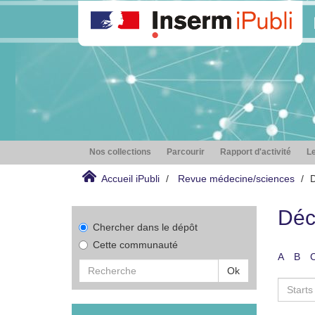
Nos collections
Parcourir
Rapport d'activité
Le
Accueil iPubli
Revue médecine/sciences
D
Déc
Chercher dans le dépôt
Cette communauté
A
B
Ok