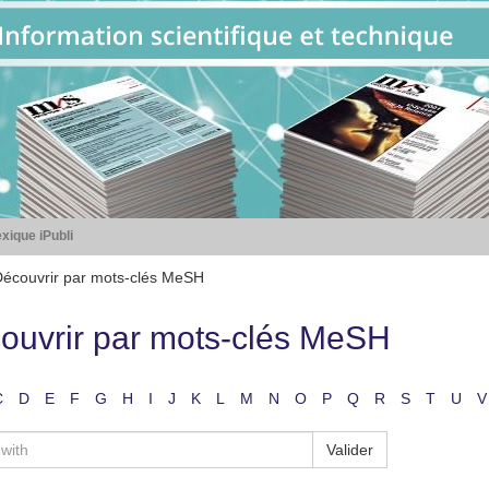
xique iPubli
écouvrir par mots-clés MeSH
ouvrir par mots-clés MeSH
C
D
E
F
G
H
I
J
K
L
M
N
O
P
Q
R
S
T
U
V
Valider