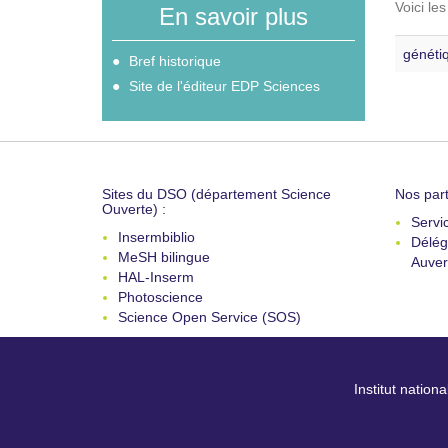
Voici le
En savoir plus
généti
Bref historique
Site de l'éditeur EDP Sciences
Sites du DSO (département Science
Nos part
Ouverte) :
Servi
Insermbiblio
Délég
MeSH bilingue
Auver
HAL-Inserm
Photoscience
Science Open Service (SOS)
Institut nation