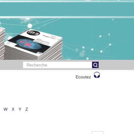
Ecoutez
W
X
Y
Z