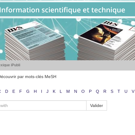
xique iPubli
écouvrir par mots-clés MeSH
C
D
E
F
G
H
I
J
K
L
M
N
O
P
Q
R
S
T
U
V
Valider