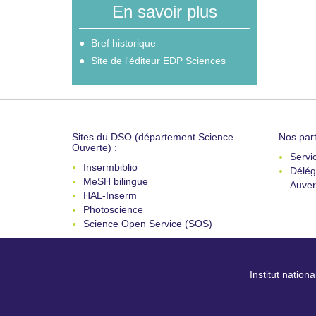
En savoir plus
Bref historique
Site de l'éditeur EDP Sciences
Sites du DSO (département Science
Nos part
Ouverte) :
Servi
Insermbiblio
Délég
MeSH bilingue
Auver
HAL-Inserm
Photoscience
Science Open Service (SOS)
Institut nation