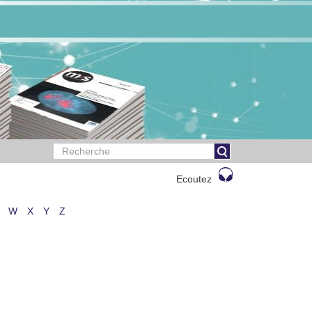
Ecoutez
W
X
Y
Z