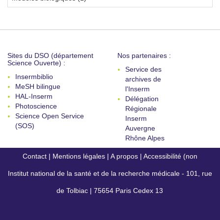
Sites du DSO (département
Nos partenaires :
Science Ouverte) :
Service des
Insermbiblio
archives de
MeSH bilingue
l'Inserm
HAL-Inserm
Délégation
Photoscience
Régionale
Science Open Service
Inserm
(SOS)
Auvergne
Rhône Alpes
Contact
|
Mentions légales
|
A propos
|
Accessibilité (non
Institut national de la santé et de la recherche médicale - 101, rue
conforme)
de Tolbiac | 75654 Paris Cedex 13