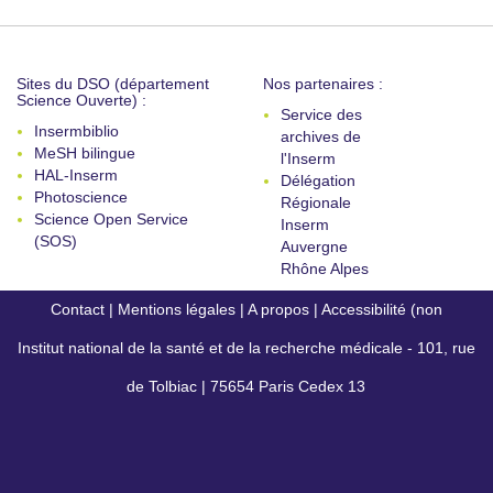
Sites du DSO (département
Nos partenaires :
Science Ouverte) :
Service des
Insermbiblio
archives de
MeSH bilingue
l'Inserm
HAL-Inserm
Délégation
Photoscience
Régionale
Science Open Service
Inserm
(SOS)
Auvergne
Rhône Alpes
Contact
|
Mentions légales
|
A propos
|
Accessibilité (non
Institut national de la santé et de la recherche médicale - 101, rue
conforme)
de Tolbiac | 75654 Paris Cedex 13