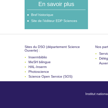
En savoir plus
Bref historique
Site de l'éditeur EDP Sciences
Sites du DSO (département Science
Nos part
Ouverte) :
Servi
Insermbiblio
Délég
MeSH bilingue
Auver
HAL-Inserm
Photoscience
Science Open Service (SOS)
Institut nation