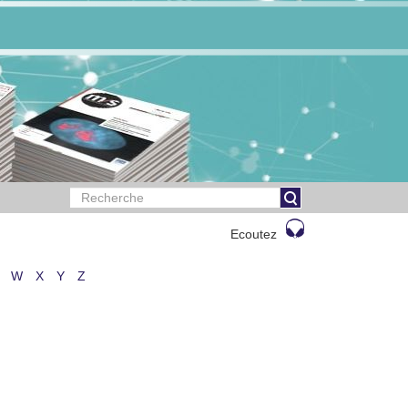
Ecoutez
W
X
Y
Z