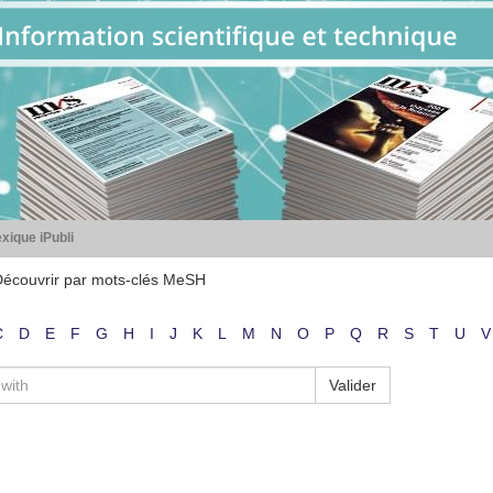
xique iPubli
écouvrir par mots-clés MeSH
C
D
E
F
G
H
I
J
K
L
M
N
O
P
Q
R
S
T
U
V
Valider