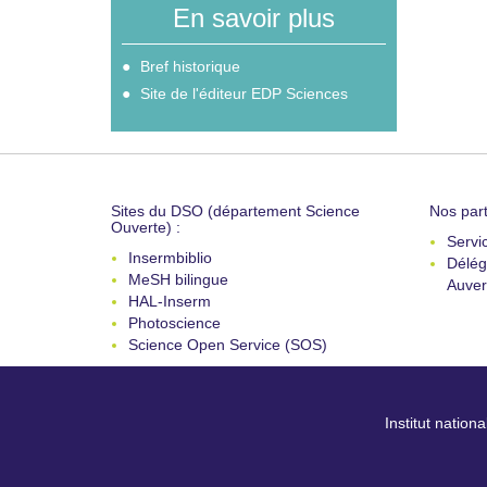
En savoir plus
Bref historique
Site de l'éditeur EDP Sciences
Sites du DSO (département Science
Nos part
Ouverte) :
Servi
Insermbiblio
Délég
MeSH bilingue
Auver
HAL-Inserm
Photoscience
Science Open Service (SOS)
Institut nation