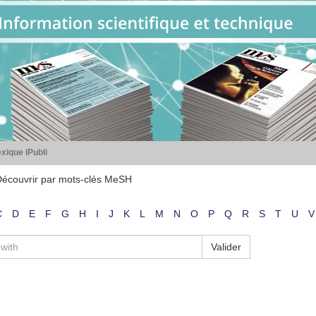
xique iPubli
écouvrir par mots-clés MeSH
C
D
E
F
G
H
I
J
K
L
M
N
O
P
Q
R
S
T
U
V
Valider