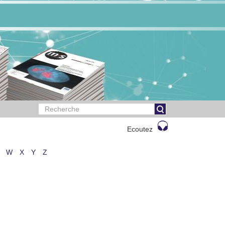
Ecoutez
W
X
Y
Z