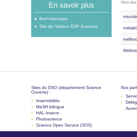
Voici le
En savoir plus
microbi
Bref historique
Site de l'éditeur EDP Sciences
métabo
méthod
Méthot
Sites du DSO (département Science
Nos part
Ouverte) :
Servi
Insermbiblio
Délég
MeSH bilingue
Auver
HAL-Inserm
Photoscience
Science Open Service (SOS)