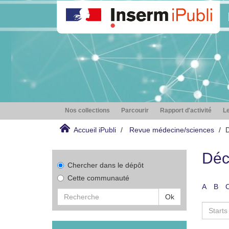
Nos collections
Parcourir
Rapport d'activité
Le
Accueil iPubli
Revue médecine/sciences
D
Déc
Chercher dans le dépôt
Cette communauté
A
B
Ok