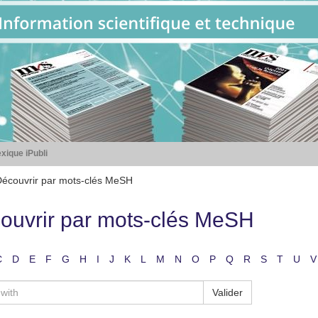
xique iPubli
écouvrir par mots-clés MeSH
ouvrir par mots-clés MeSH
C
D
E
F
G
H
I
J
K
L
M
N
O
P
Q
R
S
T
U
V
Valider