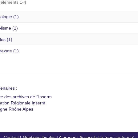
s éléments 1-4
ologie (1)
lisme (1)
es (1)
rexate (1)
enaires :
ce des archives de l'Inserm
ation Régionale Inserm
gne Rhône Alpes
Contact
|
Mentions légales
|
A propos
|
Accessibilité (non conforme)