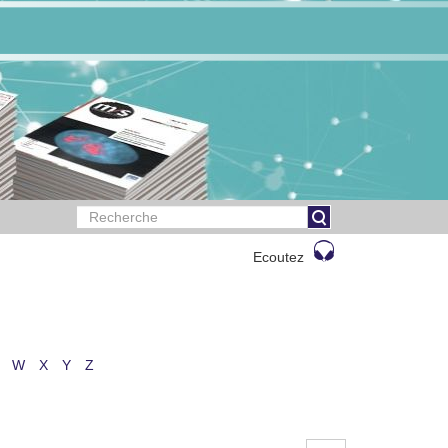
Ecoutez
W
X
Y
Z