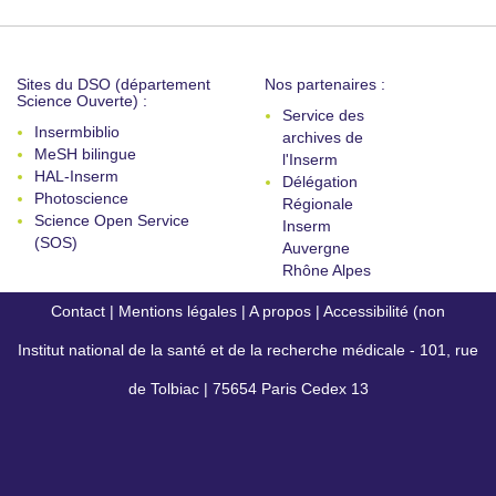
Sites du DSO (département
Nos partenaires :
Science Ouverte) :
Service des
Insermbiblio
archives de
MeSH bilingue
l'Inserm
HAL-Inserm
Délégation
Photoscience
Régionale
Science Open Service
Inserm
(SOS)
Auvergne
Rhône Alpes
Contact
|
Mentions légales
|
A propos
|
Accessibilité (non
Institut national de la santé et de la recherche médicale - 101, rue
conforme)
de Tolbiac | 75654 Paris Cedex 13