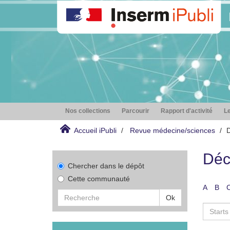
Nos collections
Parcourir
Rapport d'activité
Le
Accueil iPubli
Revue médecine/sciences
D
Déc
Chercher dans le dépôt
Cette communauté
A
B
Ok