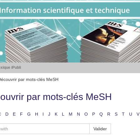
xique iPubli
écouvrir par mots-clés MeSH
ouvrir par mots-clés MeSH
C
D
E
F
G
H
I
J
K
L
M
N
O
P
Q
R
S
T
U
V
Valider