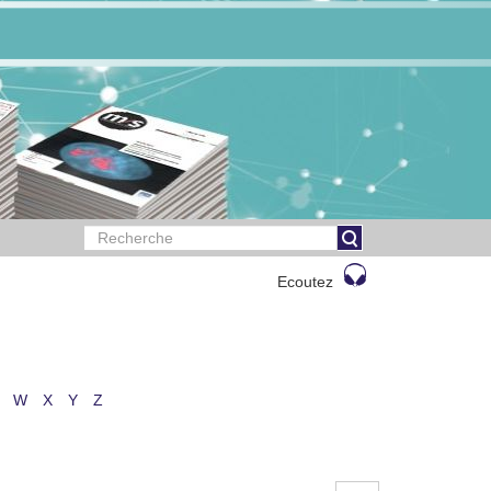
Ecoutez
W
X
Y
Z