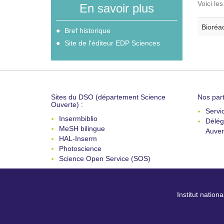
Voici le
En savoir plus
Bioréac
Bref historique
Site de l'éditeur EDP Sciences
Sites du DSO (département Science
Nos part
Ouverte) :
Servi
Insermbiblio
Délég
MeSH bilingue
Auver
HAL-Inserm
Photoscience
Science Open Service (SOS)
Institut nation