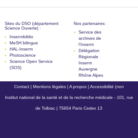
Sites du DSO (département
Nos partenaires :
Science Ouverte) :
Service des
Insermbiblio
archives de
MeSH bilingue
l'Inserm
HAL-Inserm
Délégation
Photoscience
Régionale
Science Open Service
Inserm
(SOS)
Auvergne
Rhône Alpes
Contact
|
Mentions légales
|
A propos
|
Accessibilité (non
Institut national de la santé et de la recherche médicale - 101, rue
conforme)
de Tolbiac | 75654 Paris Cedex 13