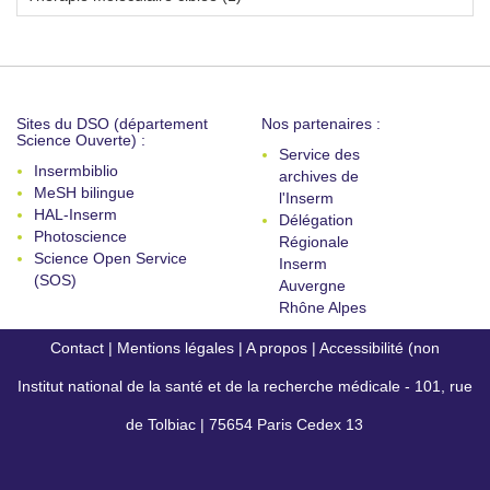
Sites du DSO (département
Nos partenaires :
Science Ouverte) :
Service des
Insermbiblio
archives de
MeSH bilingue
l'Inserm
HAL-Inserm
Délégation
Photoscience
Régionale
Science Open Service
Inserm
(SOS)
Auvergne
Rhône Alpes
Contact
|
Mentions légales
|
A propos
|
Accessibilité (non
Institut national de la santé et de la recherche médicale - 101, rue
conforme)
de Tolbiac | 75654 Paris Cedex 13