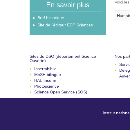
Voici le
En savoir plus
Humain
Bref historique
Site de l'éditeur EDP Sciences
Sites du DSO (département Science
Nos part
Ouverte) :
Servi
Insermbiblio
Délég
MeSH bilingue
Auver
HAL-Inserm
Photoscience
Science Open Service (SOS)
Institut nation