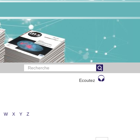
Ecoutez
W
X
Y
Z