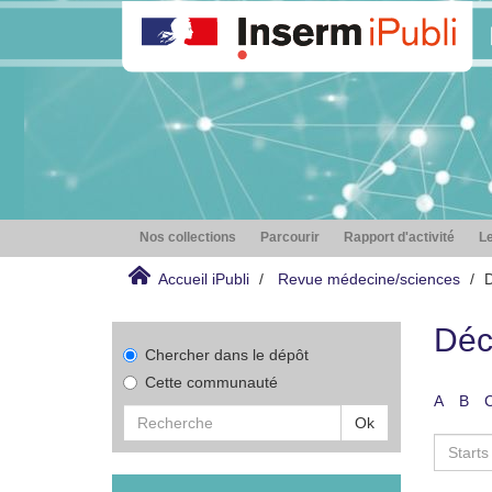
Nos collections
Parcourir
Rapport d'activité
Le
Accueil iPubli
Revue médecine/sciences
D
Déc
Chercher dans le dépôt
Cette communauté
A
B
Ok