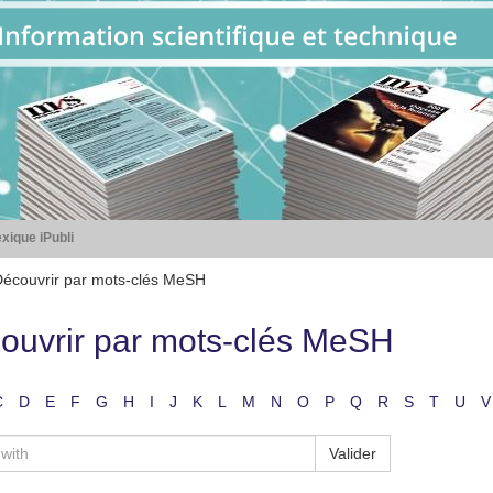
xique iPubli
écouvrir par mots-clés MeSH
ouvrir par mots-clés MeSH
C
D
E
F
G
H
I
J
K
L
M
N
O
P
Q
R
S
T
U
V
Valider