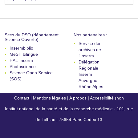
Sites du DSO (département
Nos partenaires :
Science Ouverte) :
Service des
Insermbiblio
archives de
MeSH bilingue
l'Inserm
HAL-Inserm
Délégation
Photoscience
Régionale
Science Open Service
Inserm
(SOS)
Auvergne
Rhône Alpes
Contact
|
Mentions légales
|
A propos
|
Accessibilité (non
Institut national de la santé et de la recherche médicale - 101, rue
conforme)
de Tolbiac | 75654 Paris Cedex 13