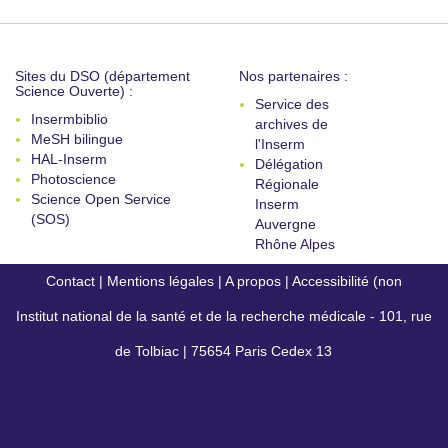
Sites du DSO (département
Nos partenaires :
Science Ouverte) :
Service des
Insermbiblio
archives de
MeSH bilingue
l'Inserm
HAL-Inserm
Délégation
Photoscience
Régionale
Science Open Service
Inserm
(SOS)
Auvergne
Rhône Alpes
Contact
|
Mentions légales
|
A propos
|
Accessibilité (non
Institut national de la santé et de la recherche médicale - 101, rue
conforme)
de Tolbiac | 75654 Paris Cedex 13