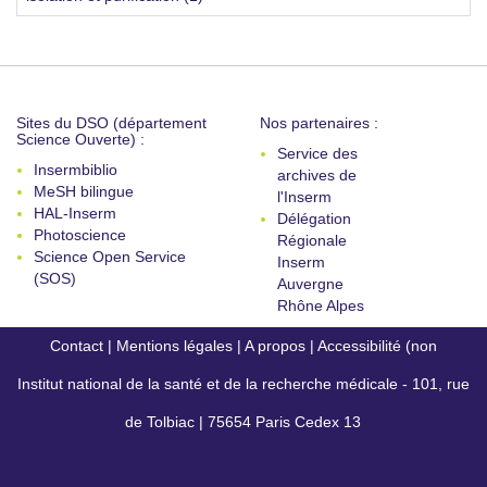
Sites du DSO (département
Nos partenaires :
Science Ouverte) :
Service des
Insermbiblio
archives de
MeSH bilingue
l'Inserm
HAL-Inserm
Délégation
Photoscience
Régionale
Science Open Service
Inserm
(SOS)
Auvergne
Rhône Alpes
Contact
|
Mentions légales
|
A propos
|
Accessibilité (non
Institut national de la santé et de la recherche médicale - 101, rue
conforme)
de Tolbiac | 75654 Paris Cedex 13