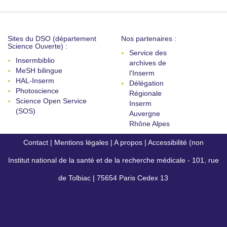
Sites du DSO (département
Nos partenaires :
Science Ouverte) :
Service des
Insermbiblio
archives de
MeSH bilingue
l'Inserm
HAL-Inserm
Délégation
Photoscience
Régionale
Science Open Service
Inserm
(SOS)
Auvergne
Rhône Alpes
Contact
|
Mentions légales
|
A propos
|
Accessibilité (non
Institut national de la santé et de la recherche médicale - 101, rue
conforme)
de Tolbiac | 75654 Paris Cedex 13