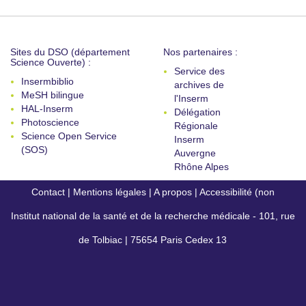
Sites du DSO (département
Nos partenaires :
Science Ouverte) :
Service des
Insermbiblio
archives de
MeSH bilingue
l'Inserm
HAL-Inserm
Délégation
Photoscience
Régionale
Science Open Service
Inserm
(SOS)
Auvergne
Rhône Alpes
Contact
|
Mentions légales
|
A propos
|
Accessibilité (non
Institut national de la santé et de la recherche médicale - 101, rue
conforme)
de Tolbiac | 75654 Paris Cedex 13