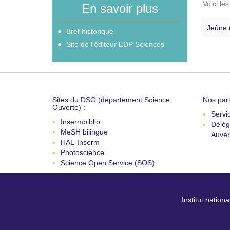
Voici le
En savoir plus
Jeûne 
Bref historique
Site de l'éditeur EDP Sciences
Sites du DSO (département Science
Nos part
Ouverte) :
Servi
Insermbiblio
Délég
MeSH bilingue
Auver
HAL-Inserm
Photoscience
Science Open Service (SOS)
Institut nation