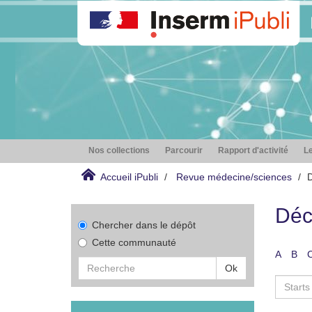
Nos collections
Parcourir
Rapport d'activité
Le
Accueil iPubli
Revue médecine/sciences
D
Déc
Chercher dans le dépôt
Cette communauté
A
B
Ok