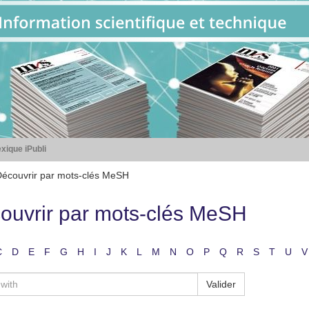
xique iPubli
écouvrir par mots-clés MeSH
ouvrir par mots-clés MeSH
C
D
E
F
G
H
I
J
K
L
M
N
O
P
Q
R
S
T
U
V
Valider