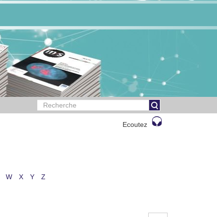
Ecoutez
W
X
Y
Z