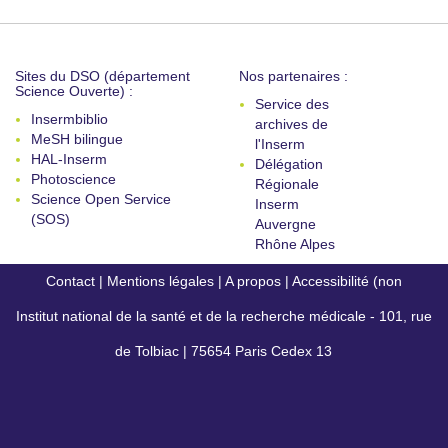
Sites du DSO (département
Nos partenaires :
Science Ouverte) :
Service des
Insermbiblio
archives de
MeSH bilingue
l'Inserm
HAL-Inserm
Délégation
Photoscience
Régionale
Science Open Service
Inserm
(SOS)
Auvergne
Rhône Alpes
Contact
|
Mentions légales
|
A propos
|
Accessibilité (non
Institut national de la santé et de la recherche médicale - 101, rue
conforme)
de Tolbiac | 75654 Paris Cedex 13