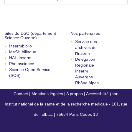
Sites du DSO (département
Nos partenaires :
Science Ouverte) :
Service des
Insermbiblio
archives de
MeSH bilingue
l'Inserm
HAL-Inserm
Délégation
Photoscience
Régionale
Science Open Service
Inserm
(SOS)
Auvergne
Rhône Alpes
Contact
|
Mentions légales
|
A propos
|
Accessibilité (non
Institut national de la santé et de la recherche médicale - 101, rue
conforme)
de Tolbiac | 75654 Paris Cedex 13