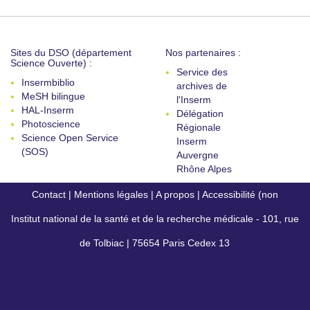
Sites du DSO (département
Nos partenaires :
Science Ouverte) :
Service des
Insermbiblio
archives de
MeSH bilingue
l'Inserm
HAL-Inserm
Délégation
Photoscience
Régionale
Science Open Service
Inserm
(SOS)
Auvergne
Rhône Alpes
Contact
|
Mentions légales
|
A propos
|
Accessibilité (non
Institut national de la santé et de la recherche médicale - 101, rue
conforme)
de Tolbiac | 75654 Paris Cedex 13