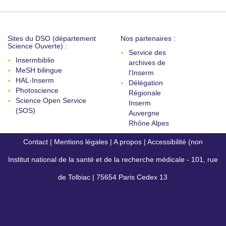
Sites du DSO (département
Nos partenaires :
Science Ouverte) :
Service des
Insermbiblio
archives de
MeSH bilingue
l'Inserm
HAL-Inserm
Délégation
Photoscience
Régionale
Science Open Service
Inserm
(SOS)
Auvergne
Rhône Alpes
Contact
|
Mentions légales
|
A propos
|
Accessibilité (non
Institut national de la santé et de la recherche médicale - 101, rue
conforme)
de Tolbiac | 75654 Paris Cedex 13