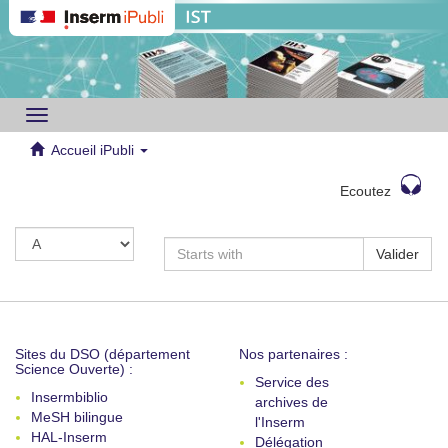
Toggle
navigation
Accueil iPubli
Ecoutez
Valider
Sites du DSO (département
Nos partenaires :
Science Ouverte) :
Service des
Insermbiblio
archives de
MeSH bilingue
l'Inserm
HAL-Inserm
Délégation