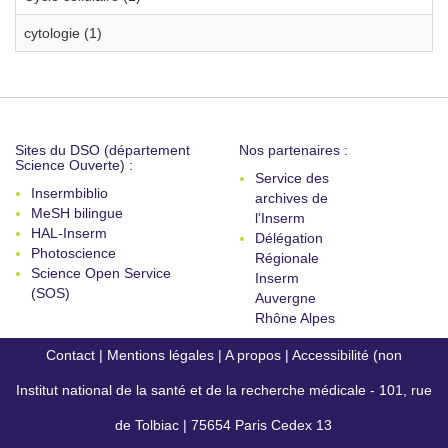
cytologie (1)
Sites du DSO (département
Nos partenaires :
Science Ouverte) :
Service des
Insermbiblio
archives de
MeSH bilingue
l'Inserm
HAL-Inserm
Délégation
Photoscience
Régionale
Science Open Service
Inserm
(SOS)
Auvergne
Rhône Alpes
Contact
|
Mentions légales
|
A propos
|
Accessibilité (non
Institut national de la santé et de la recherche médicale - 101, rue
conforme)
de Tolbiac | 75654 Paris Cedex 13