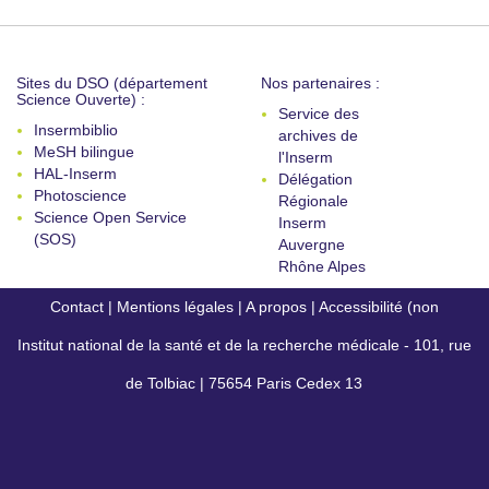
Sites du DSO (département
Nos partenaires :
Science Ouverte) :
Service des
Insermbiblio
archives de
MeSH bilingue
l'Inserm
HAL-Inserm
Délégation
Photoscience
Régionale
Science Open Service
Inserm
(SOS)
Auvergne
Rhône Alpes
Contact
|
Mentions légales
|
A propos
|
Accessibilité (non
Institut national de la santé et de la recherche médicale - 101, rue
conforme)
de Tolbiac | 75654 Paris Cedex 13