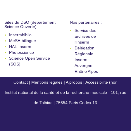
Sites du DSO (département
Nos partenaires :
Science Ouverte) :
Service des
Insermbiblio
archives de
MeSH bilingue
l'Inserm
HAL-Inserm
Délégation
Photoscience
Régionale
Science Open Service
Inserm
(SOS)
Auvergne
Rhône Alpes
Contact
|
Mentions légales
|
A propos
|
Accessibilité (non
Institut national de la santé et de la recherche médicale - 101, rue
conforme)
de Tolbiac | 75654 Paris Cedex 13