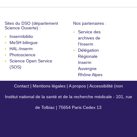
Sites du DSO (département
Nos partenaires :
Science Ouverte) :
Service des
Insermbiblio
archives de
MeSH bilingue
l'Inserm
HAL-Inserm
Délégation
Photoscience
Régionale
Science Open Service
Inserm
(SOS)
Auvergne
Rhône Alpes
Contact
|
Mentions légales
|
A propos
|
Accessibilité (non
Institut national de la santé et de la recherche médicale - 101, rue
conforme)
de Tolbiac | 75654 Paris Cedex 13