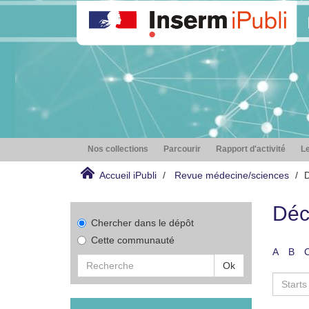
Nos collections
Parcourir
Rapport d'activité
Le
Accueil iPubli
Revue médecine/sciences
D
Déc
Chercher dans le dépôt
Cette communauté
A
B
Ok