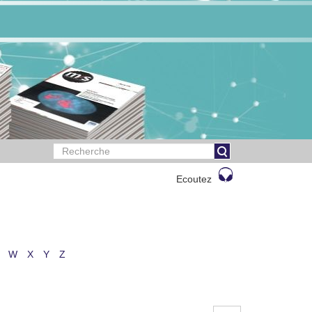
Ecoutez
W
X
Y
Z