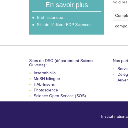
Voici le
En savoir plus
Comple
Bref historique
Site de l'éditeur EDP Sciences
compos
Sites du DSO (département Science
Nos part
Ouverte) :
Servi
Insermbiblio
Délég
MeSH bilingue
Auver
HAL-Inserm
Photoscience
Science Open Service (SOS)
Institut nation