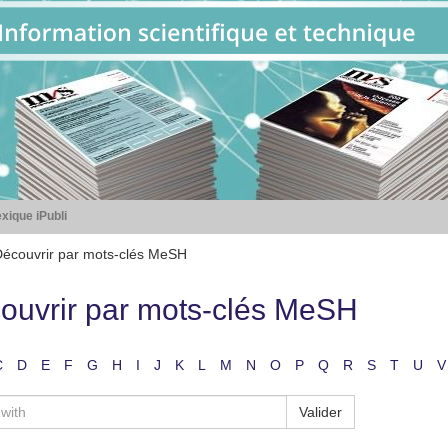
xique iPubli
écouvrir par mots-clés MeSH
ouvrir par mots-clés MeSH
C
D
E
F
G
H
I
J
K
L
M
N
O
P
Q
R
S
T
U
V
Valider