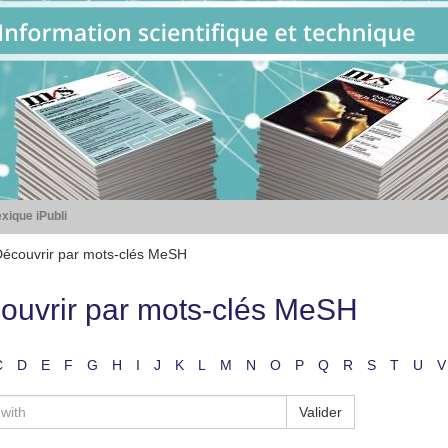
xique iPubli
écouvrir par mots-clés MeSH
ouvrir par mots-clés MeSH
C
D
E
F
G
H
I
J
K
L
M
N
O
P
Q
R
S
T
U
V
Valider