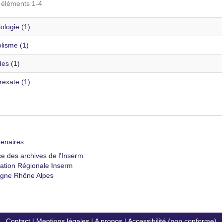
s éléments 1-4
ologie (1)
lisme (1)
es (1)
rexate (1)
enaires :
ce des archives de l'Inserm
ation Régionale Inserm
gne Rhône Alpes
Contact
|
Mentions légales
|
A propos
|
Accessibilité (non conforme)