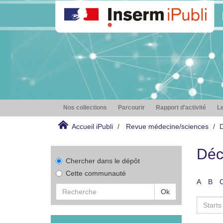
Nos collections
Parcourir
Rapport d'activité
Le
Accueil iPubli
Revue médecine/sciences
D
Déc
Chercher dans le dépôt
Cette communauté
A
B
Ok