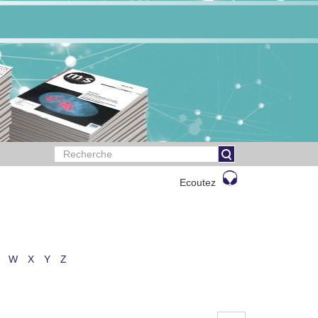
Ecoutez
W
X
Y
Z