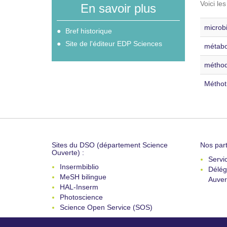
Voici le
En savoir plus
microbi
Bref historique
Site de l'éditeur EDP Sciences
métabo
méthod
Méthot
Sites du DSO (département Science
Nos part
Ouverte) :
Servi
Insermbiblio
Délég
MeSH bilingue
Auver
HAL-Inserm
Photoscience
Science Open Service (SOS)