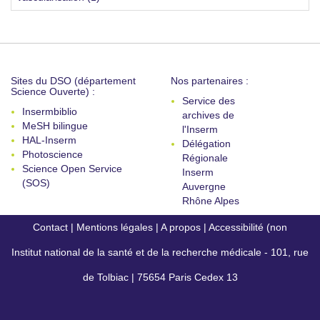
Sites du DSO (département
Nos partenaires :
Science Ouverte) :
Service des
Insermbiblio
archives de
MeSH bilingue
l'Inserm
HAL-Inserm
Délégation
Photoscience
Régionale
Science Open Service
Inserm
(SOS)
Auvergne
Rhône Alpes
Contact
|
Mentions légales
|
A propos
|
Accessibilité (non
Institut national de la santé et de la recherche médicale - 101, rue
conforme)
de Tolbiac | 75654 Paris Cedex 13