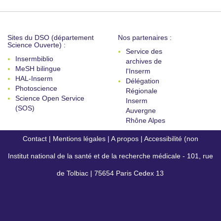
Sites du DSO (département
Nos partenaires :
Science Ouverte) :
Service des
Insermbiblio
archives de
MeSH bilingue
l'Inserm
HAL-Inserm
Délégation
Photoscience
Régionale
Science Open Service
Inserm
(SOS)
Auvergne
Rhône Alpes
Contact
|
Mentions légales
|
A propos
|
Accessibilité (non
Institut national de la santé et de la recherche médicale - 101, rue
conforme)
de Tolbiac | 75654 Paris Cedex 13