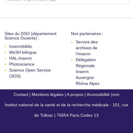
Sites du DSO (département
Nos partenaires :
Science Ouverte) :
Service des
Insermbiblio
archives de
MeSH bilingue
l'Inserm
HAL-Inserm
Délégation
Photoscience
Régionale
Science Open Service
Inserm
(SOS)
Auvergne
Rhône Alpes
Contact
|
Mentions légales
|
A propos
|
Accessibilité (non
Institut national de la santé et de la recherche médicale - 101, rue
conforme)
de Tolbiac | 75654 Paris Cedex 13