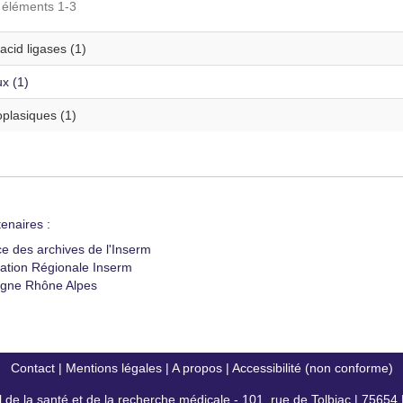
s éléments 1-3
cid ligases (1)
x (1)
plasiques (1)
enaires :
ce des archives de l'Inserm
ation Régionale Inserm
gne Rhône Alpes
Contact
|
Mentions légales
|
A propos
|
Accessibilité (non conforme)
al de la santé et de la recherche médicale - 101, rue de Tolbiac | 7565