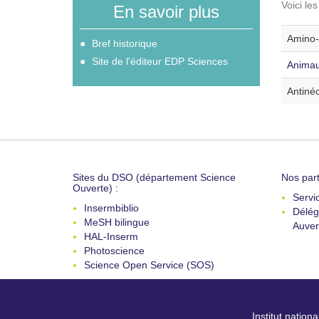
Voici le
En savoir plus
Amino-a
Bref historique
Site de l'éditeur EDP Sciences
Animau
Antinéo
Sites du DSO (département Science
Nos part
Ouverte) :
Servi
Insermbiblio
Délég
MeSH bilingue
Auver
HAL-Inserm
Photoscience
Science Open Service (SOS)
Institut nation