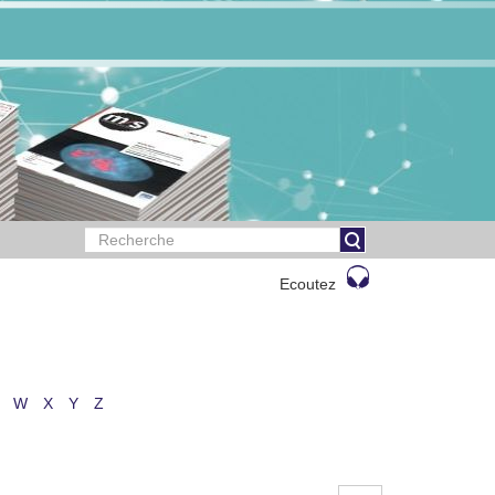
Ecoutez
W
X
Y
Z