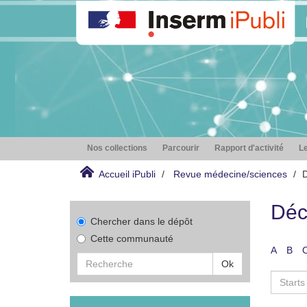
Nos collections
Parcourir
Rapport d'activité
Le
Accueil iPubli
Revue médecine/sciences
D
Déc
Chercher dans le dépôt
Cette communauté
A
B
Ok