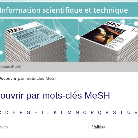
xique iPubli
écouvrir par mots-clés MeSH
ouvrir par mots-clés MeSH
C
D
E
F
G
H
I
J
K
L
M
N
O
P
Q
R
S
T
U
V
Valider