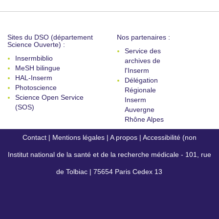
Sites du DSO (département
Nos partenaires :
Science Ouverte) :
Service des
Insermbiblio
archives de
MeSH bilingue
l'Inserm
HAL-Inserm
Délégation
Photoscience
Régionale
Science Open Service
Inserm
(SOS)
Auvergne
Rhône Alpes
Contact
|
Mentions légales
|
A propos
|
Accessibilité (non
Institut national de la santé et de la recherche médicale - 101, rue
conforme)
de Tolbiac | 75654 Paris Cedex 13