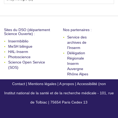
Sites du DSO (département
Nos partenaires :
Science Ouverte) :
Service des
Insermbiblio
archives de
MeSH bilingue
l'Inserm
HAL-Inserm
Délégation
Photoscience
Régionale
Science Open Service
Inserm
(SOS)
Auvergne
Rhône Alpes
Contact
|
Mentions légales
|
A propos
|
Accessibilité (non
Institut national de la santé et de la recherche médicale - 101, rue
conforme)
de Tolbiac | 75654 Paris Cedex 13