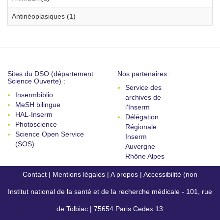
Antinéoplasiques (1)
Sites du DSO (département
Nos partenaires :
Science Ouverte) :
Service des
Insermbiblio
archives de
MeSH bilingue
l'Inserm
HAL-Inserm
Délégation
Photoscience
Régionale
Science Open Service
Inserm
(SOS)
Auvergne
Rhône Alpes
Contact
|
Mentions légales
|
A propos
|
Accessibilité (non
Institut national de la santé et de la recherche médicale - 101, rue
conforme)
de Tolbiac | 75654 Paris Cedex 13