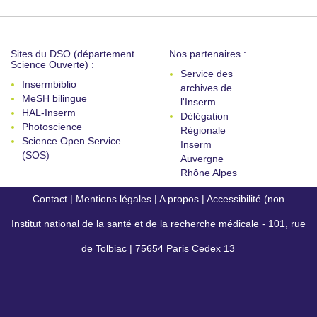
Sites du DSO (département
Nos partenaires :
Science Ouverte) :
Service des
Insermbiblio
archives de
MeSH bilingue
l'Inserm
HAL-Inserm
Délégation
Photoscience
Régionale
Science Open Service
Inserm
(SOS)
Auvergne
Rhône Alpes
Contact
|
Mentions légales
|
A propos
|
Accessibilité (non
Institut national de la santé et de la recherche médicale - 101, rue
conforme)
de Tolbiac | 75654 Paris Cedex 13