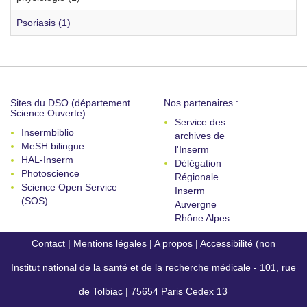
Psoriasis (1)
Sites du DSO (département
Nos partenaires :
Science Ouverte) :
Service des
Insermbiblio
archives de
MeSH bilingue
l'Inserm
HAL-Inserm
Délégation
Photoscience
Régionale
Science Open Service
Inserm
(SOS)
Auvergne
Rhône Alpes
Contact
|
Mentions légales
|
A propos
|
Accessibilité (non
Institut national de la santé et de la recherche médicale - 101, rue
conforme)
de Tolbiac | 75654 Paris Cedex 13