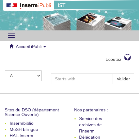
Toggle
navigation
Accueil iPubli
Ecoutez
Valider
Sites du DSO (département
Nos partenaires :
Science Ouverte) :
Service des
Insermbiblio
archives de
MeSH bilingue
l'Inserm
HAL-Inserm
Délégation