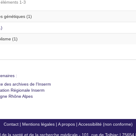
s éléments 1-3
s génétiques (1)
1)
lisme (1)
enaires :
ce des archives de l'Inserm
ation Régionale Inserm
gne Rhône Alpes
Contact
|
Mentions légales
|
A propos
|
Accessibilité (non conforme)
al de la santé et de la recherche médicale - 101, rue de Tolbiac | 7565