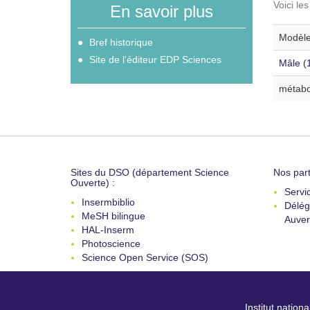
Voici le
En savoir plus
Modèle
Bref historique
Site de l'éditeur EDP Sciences
Mâle (
métabo
Sites du DSO (département Science
Nos part
Ouverte) :
Servi
Insermbiblio
Délég
MeSH bilingue
Auver
HAL-Inserm
Photoscience
Science Open Service (SOS)
Institut nation