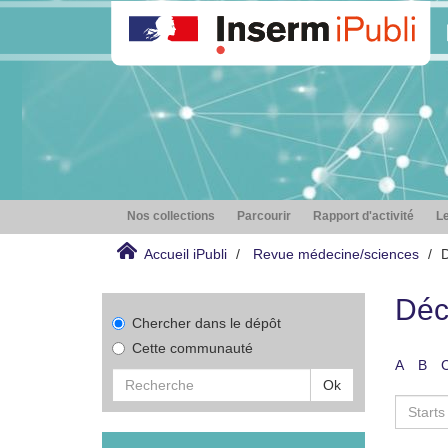
Nos collections
Parcourir
Rapport d'activité
Le
Accueil iPubli
Revue médecine/sciences
D
Déc
Chercher dans le dépôt
Cette communauté
A
B
Ok