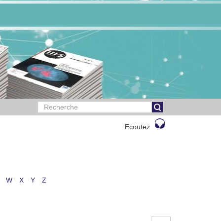
Ecoutez
W
X
Y
Z