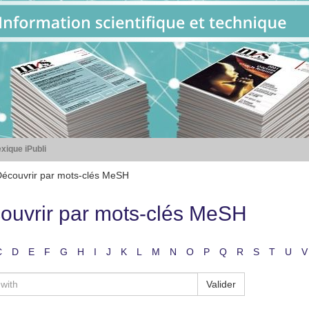
xique iPubli
écouvrir par mots-clés MeSH
ouvrir par mots-clés MeSH
C
D
E
F
G
H
I
J
K
L
M
N
O
P
Q
R
S
T
U
V
Valider