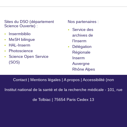
Sites du DSO (département
Nos partenaires :
Science Ouverte) :
Service des
Insermbiblio
archives de
MeSH bilingue
l'Inserm
HAL-Inserm
Délégation
Photoscience
Régionale
Science Open Service
Inserm
(SOS)
Auvergne
Rhône Alpes
Contact
|
Mentions légales
|
A propos
|
Accessibilité (non
Institut national de la santé et de la recherche médicale - 101, rue
conforme)
de Tolbiac | 75654 Paris Cedex 13