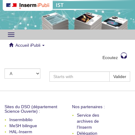
Toggle
navigation
Accueil iPubli
Ecoutez
Valider
Sites du DSO (département
Nos partenaires :
Science Ouverte) :
Service des
Insermbiblio
archives de
MeSH bilingue
l'Inserm
HAL-Inserm
Délégation