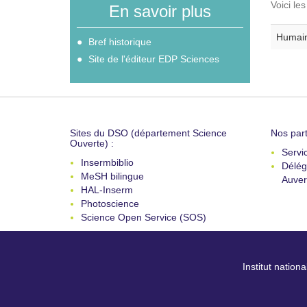
Voici le
En savoir plus
Humain
Bref historique
Site de l'éditeur EDP Sciences
Sites du DSO (département Science
Nos part
Ouverte) :
Servi
Insermbiblio
Délég
MeSH bilingue
Auver
HAL-Inserm
Photoscience
Science Open Service (SOS)
Institut nation