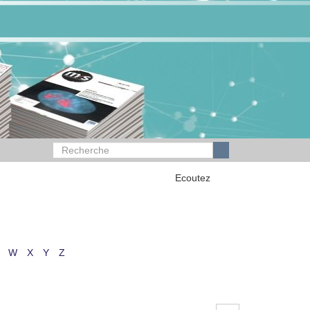
Ecoutez
W
X
Y
Z