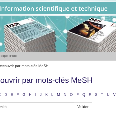
xique iPubli
écouvrir par mots-clés MeSH
ouvrir par mots-clés MeSH
C
D
E
F
G
H
I
J
K
L
M
N
O
P
Q
R
S
T
U
V
Valider