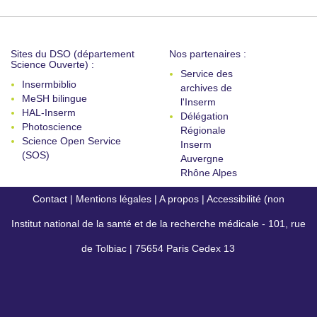
Sites du DSO (département
Nos partenaires :
Science Ouverte) :
Service des
Insermbiblio
archives de
MeSH bilingue
l'Inserm
HAL-Inserm
Délégation
Photoscience
Régionale
Science Open Service
Inserm
(SOS)
Auvergne
Rhône Alpes
Contact
|
Mentions légales
|
A propos
|
Accessibilité (non
Institut national de la santé et de la recherche médicale - 101, rue
conforme)
de Tolbiac | 75654 Paris Cedex 13