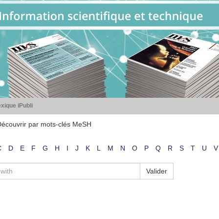
xique iPubli
écouvrir par mots-clés MeSH
C
D
E
F
G
H
I
J
K
L
M
N
O
P
Q
R
S
T
U
V
Valider