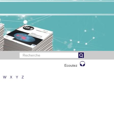
Ecoutez
W
X
Y
Z