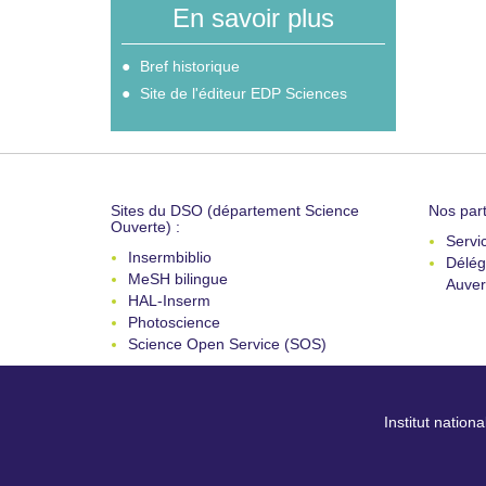
En savoir plus
Bref historique
Site de l'éditeur EDP Sciences
Sites du DSO (département Science
Nos part
Ouverte) :
Servi
Insermbiblio
Délég
MeSH bilingue
Auver
HAL-Inserm
Photoscience
Science Open Service (SOS)
Institut nation