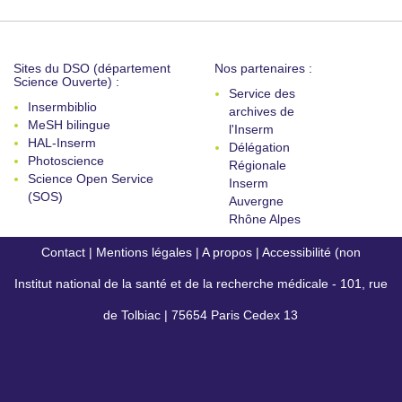
Sites du DSO (département
Nos partenaires :
Science Ouverte) :
Service des
Insermbiblio
archives de
MeSH bilingue
l'Inserm
HAL-Inserm
Délégation
Photoscience
Régionale
Science Open Service
Inserm
(SOS)
Auvergne
Rhône Alpes
Contact
|
Mentions légales
|
A propos
|
Accessibilité (non
Institut national de la santé et de la recherche médicale - 101, rue
conforme)
de Tolbiac | 75654 Paris Cedex 13