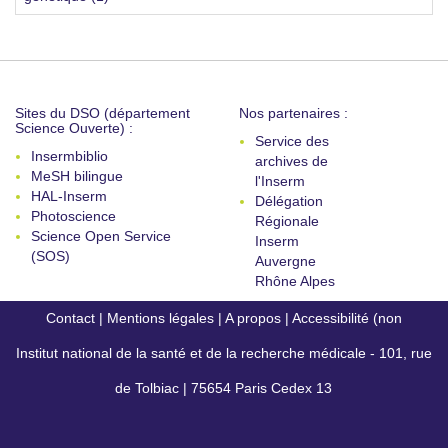
Sites du DSO (département
Nos partenaires :
Science Ouverte) :
Service des
Insermbiblio
archives de
MeSH bilingue
l'Inserm
HAL-Inserm
Délégation
Photoscience
Régionale
Science Open Service
Inserm
(SOS)
Auvergne
Rhône Alpes
Contact
|
Mentions légales
|
A propos
|
Accessibilité (non
Institut national de la santé et de la recherche médicale - 101, rue
conforme)
de Tolbiac | 75654 Paris Cedex 13