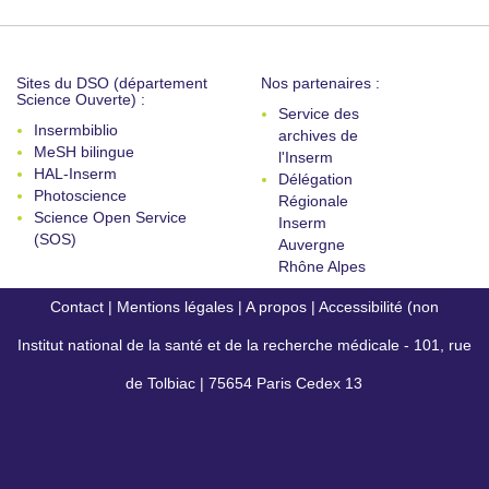
Sites du DSO (département
Nos partenaires :
Science Ouverte) :
Service des
Insermbiblio
archives de
MeSH bilingue
l'Inserm
HAL-Inserm
Délégation
Photoscience
Régionale
Science Open Service
Inserm
(SOS)
Auvergne
Rhône Alpes
Contact
|
Mentions légales
|
A propos
|
Accessibilité (non
Institut national de la santé et de la recherche médicale - 101, rue
conforme)
de Tolbiac | 75654 Paris Cedex 13