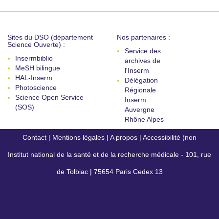
Sites du DSO (département
Nos partenaires :
Science Ouverte) :
Service des
Insermbiblio
archives de
MeSH bilingue
l'Inserm
HAL-Inserm
Délégation
Photoscience
Régionale
Science Open Service
Inserm
(SOS)
Auvergne
Rhône Alpes
Contact
|
Mentions légales
|
A propos
|
Accessibilité (non
Institut national de la santé et de la recherche médicale - 101, rue
conforme)
de Tolbiac | 75654 Paris Cedex 13